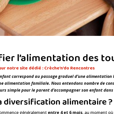
er l’alimentation des tou
sur notre site dédié :
Crèche’n’do Rencontres
 enfant correspond au passage graduel d’une alimentation l
ne alimentation familiale.
Nous entendons nombre de conse
ujours simple pour le parent d’accompagner son enfant dans
diversification alimentaire ?
ion commence généralement
entre 4 et 6 mois
, au moment où 