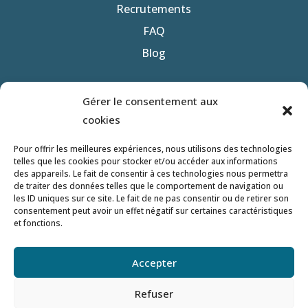
Recrutements
FAQ
Blog
Nous contacter
Gérer le consentement aux
Politique de confidentialité
cookies
Mentions légales
Pour offrir les meilleures expériences, nous utilisons des technologies
telles que les cookies pour stocker et/ou accéder aux informations
des appareils. Le fait de consentir à ces technologies nous permettra
Site réalisé par
de traiter des données telles que le comportement de navigation ou
les ID uniques sur ce site. Le fait de ne pas consentir ou de retirer son
consentement peut avoir un effet négatif sur certaines caractéristiques
et fonctions.
Crèche’n’do Micro-crèches
Accepter
Siège : 5 Square du Chêne Germain, 35510
Cesson-Sévigné
Refuser