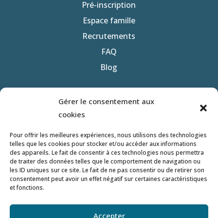
Pré-inscription
Espace famille
Recrutements
FAQ
Blog
Nous contacter
Gérer le consentement aux
Politique de confidentialité
cookies
Mentions légales
Pour offrir les meilleures expériences, nous utilisons des technologies
telles que les cookies pour stocker et/ou accéder aux informations
des appareils. Le fait de consentir à ces technologies nous permettra
Site réalisé par
de traiter des données telles que le comportement de navigation ou
les ID uniques sur ce site. Le fait de ne pas consentir ou de retirer son
consentement peut avoir un effet négatif sur certaines caractéristiques
et fonctions.
Crèche’n’do Micro-crèches
Accepter