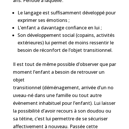
ans.
Période à laquelle
:
L
e langage est
suffisamment
développé
pour
exprimer ses émotions
;
L
’enfant
a davantage confiance en lui
;
Son
développement social (copains,
activités
extérieures) lui permet de moins ressentir le
besoin de réconfort de l’objet transitionnel.
Il est tout de même possible d’observer que par
moment l’enfant
a besoin de retrouver un
objet
transitionnel
(
déménagement
,
arrivé
e
d’un
no
uveau-né
dans une famille
ou tout autre
évènement inhabituel pour l’enfan
t
). Lui
laisser
la possibilité d’avoir recours à son doudou ou
sa tétine, c’est lui
permettre de se sécuriser
affectivement à nouveau
.
Passée cette